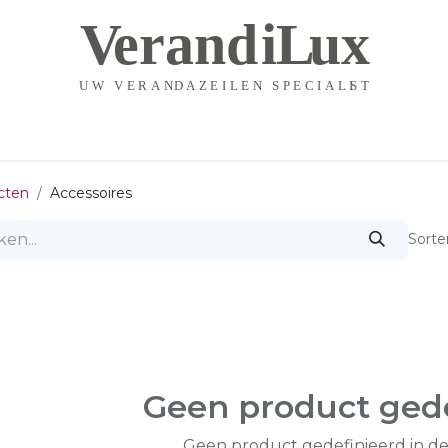
Startpagina
Contact
cten
Accessoires
Sorte
Geen product gede
Geen product gedefinieerd in de